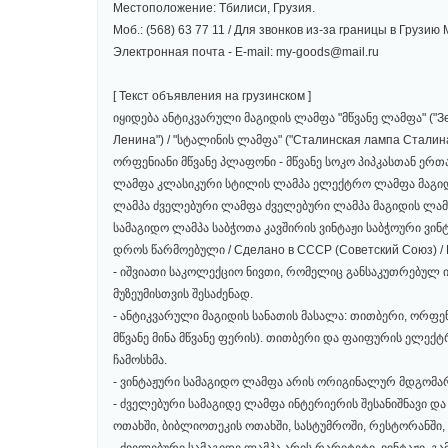
Местоположение: Тбилиси, Грузия.
Моб.: (568) 63 77 11 / Для звонков из-за границы в Грузию 
Электронная почта - E-mail: my-goods@mail.ru
[ Текст объявления на грузинском ]
იყიდება ანტიკვარული მაგიდის ლამფა "მწვანე ლამფა" ("Зе
Ленина") / "სტალინის ლამფა" ("Сталинская лампа Стал
ორფენიანი მწვანე პლაფონი - მწვანე სოკო პიპკასთან ე
ლამფა კლასიკური სტილის ლამპა ელექტრო ლამფა მაგიდის
ლამპა ძველებური ლამფა ძველებური ლამპა მაგიდის ლამპა 
სამაგიდო ლამპა საბჭოთა კავშირის ვინტაჟი საბჭოური ვი
დროს წარმოებული / Сделано в СССР (Советский Союз) / Ma
- იშვიათი საკოლექციო ნივთი, რომელიც განსაკუთრებულ 
მუზეუმისთვის შესაძენად.
- ანტიკვარული მაგიდის სანათის მასალა: თითბერი, ორფენი
მწვანე მინა მწვანე ფერის). თითბერი და ფაიფურის ელექტ
ჩამოსხმა.
- ვინტაჟური სამაგიდო ლამფა არის ორიგინალურ მდგომა
- ძველებური სამაგიდე ლამფა ინტერიერის შესანიშნავი დ
ოთახში, ბიბლიოთეკის ოთახში, სასტუმროში, რესტორანში, 