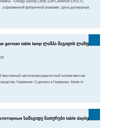
лампы - Energy Saving Lamp 11W Camelion LH11-U,
 , в фирменной фабричной упаковке. Цена договорная.
аж german table lamp ლამპა მაგიდის ლამფა
026
й винтажный светильник раритетный ночник винтаж
изводства: Германия / Сделано в Германии. Made in
яторные სამაგიდე ნათურები table daylight