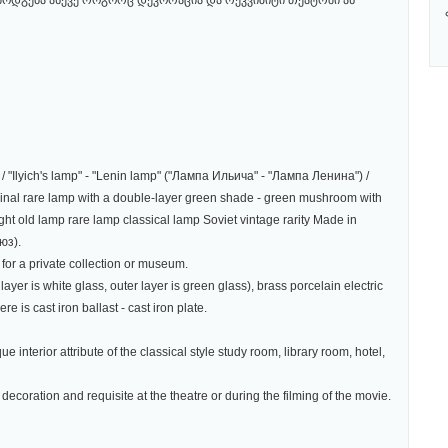
გამოდგება ასევე როგორც დეკორაცია და რეკვიზიტი თეატრში ან
 "Ilyich's lamp" - "Lenin lamp" ("Лампа Ильича" - "Лампа Ленина") /
inal rare lamp with a double-layer green shade - green mushroom with
ight old lamp rare lamp classical lamp Soviet vintage rarity Made in
юз).
se for a private collection or museum.
layer is white glass, outer layer is green glass), brass porcelain electric
e is cast iron ballast - cast iron plate.
e interior attribute of the classical style study room, library room, hotel,
 decoration and requisite at the theatre or during the filming of the movie.