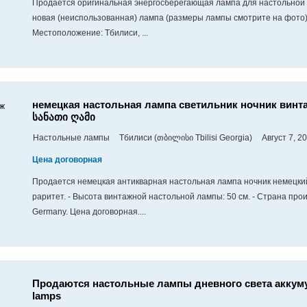
Продается оригинальная энергосберегающая лампа для настольной 
новая (неиспользованная) лампа (размеры лампы смотрите на фото)
Местоположение: Тбилиси, ...
немецкая настольная лампа светильник ночник винт
სანათი ღამი
Настольные лампы
Тбилиси (თბილისი Tbilisi Georgia)
Август 7, 2
Цена договорная
Продается немецкая антикварная настольная лампа ночник немецки
раритет. - Высота винтажной настольной лампы: 50 см. - Страна про
Germany. Цена договорная....
Продаются настольные лампы дневного света аккумул
lamps