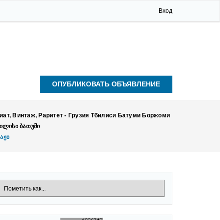
Вход
ОПУБЛИКОВАТЬ ОБЪЯВЛЕНИЕ
иат, Винтаж, Раритет - Грузия Тбилиси Батуми Боржоми
ბილისი Ბათუმი
აჟი