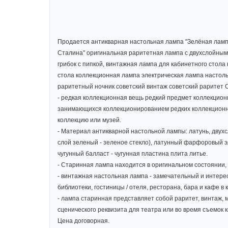
Продается антикварная настольная лампа "Зелёная лампа"
Сталина" оригинальная раритетная лампа c двухслойны
грибок с пипкой, винтажная лампа для кабинетного стола
стола коллекционная лампа электрическая лампа настол
раритетный ночник советский винтаж советский раритет 
- редкая коллекционная вещь редкий предмет коллекцио
занимающихся коллекционированием редких коллекционны
коллекцию или музей.
- Материал антикварной настольной лампы: латунь, двухс
слой зеленый - зеленое стекло), латунный фарфоровый э
чугунный балласт - чугунная пластина плита литье.
- Старинная лампа находится в оригинальном состоянии,
- винтажная настольная лампа - замечательный и интере
библиотеки, гостиницы / отеля, ресторана, бара и кафе в 
- лампа старинная представляет собой раритет, винтаж, 
сценического реквизита для театра или во время съемок 
Цена договорная.