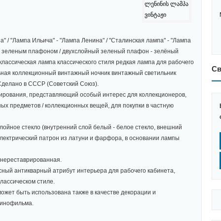
 / "Лампа Ильича" - "Лампа Ленина" / "Сталинская лампа" - "Лампа
м зеленым плафоном / двухслойный зеленый плафон - зелёный
 классическая лампа классического стиля редкая лампа для рабочего
Св
ьная коллекционный винтажный ночник винтажный светильник
Сделано в СССР (Советский Союз).
нирования, представляющий особый интерес для коллекционеров,
х предметов / коллекционных вещей, для покупки в частную
лойное стекло (внутренний слой белый - белое стекло, внешний
лектрический патрон из латуни и фарфора, в основании лампы
 нереставрированная.
сный антикварный атрибут интерьера для рабочего кабинета,
классическом стиле.
может быть использована также в качестве декорации и
кинофильма.