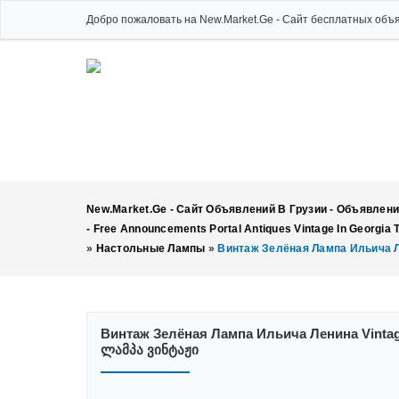
Добро пожаловать на New.Market.Ge - Сайт бесплатных объя
New.Market.Ge - Сайт Объявлений В Грузии - Объявлени
- Free Announcements Portal Antiques Vintage In Georgia
»
Настольные Лампы
»
Винтаж Зелёная Лампа Ильича Ле
Винтаж Зелёная Лампа Ильича Ленина Vinta
Ლამპა Ვინტაჟი