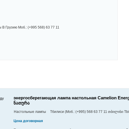
ы В Грузию Моб.: (+995 568) 63 77 11
энергосберегающая лампа настольная Camelion Energ
ნათურა
Настольные лампы
Тбилиси (Моб.: (+995) 568 63 77 11 თბილისი Tbil
Цена договорная