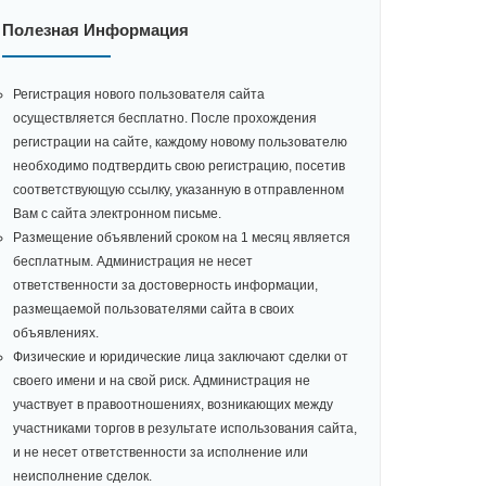
Полезная Информация
Регистрация нового пользователя сайта
осуществляется бесплатно. После прохождения
регистрации на сайте, каждому новому пользователю
необходимо подтвердить свою регистрацию, посетив
соответствующую ссылку, указанную в отправленном
Вам с сайта электронном письме.
Размещение объявлений сроком на 1 месяц является
бесплатным. Администрация не несет
ответственности за достоверность информации,
размещаемой пользователями сайта в своих
объявлениях.
Физические и юридические лица заключают сделки от
своего имени и на свой риск. Администрация не
участвует в правоотношениях, возникающих между
участниками торгов в результате использования сайта,
и не несет ответственности за исполнение или
неисполнение сделок.