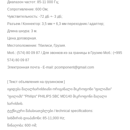
Диапазон частот: 85-11 000 Гц;
Сопротивление: 600 Ом;
Чувствительность: -72 дБ +- 3 дБ;
Разъем / Коннектор: 3,5 мм + 6,3 мм переходник / адаптер;
Длина шнура: 3 м.
Цена договорная.
Местоположение: Тбилиси, Грузия.
Моб.: (574) 80 09 87 / Для звонков из-за границы в Грузию Моб.: (+995
574) 80 09 87
Электронная почта - E-mail: pcomponent@gmail.com
[ Текст объявления на грузинском ]
იყიდება მაღალხარისხიანი ორიგინალი მიკროფონი "ფილიპსი"
"ფილიპს" "Philips" PHILIPS SBC MD140 მიკროფონი მაღალი
ხარისხის.
ტექნიკური მახასიათებლები / technical specifications:
სიხშირის დიაპაზონი: 85-11,000 Hz;
წინაღობა: 600 ომ;