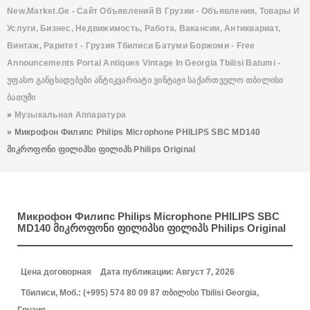
New.Market.Ge - Сайт Объявлений В Грузии - Объявления, Товары И
Услуги, Бизнес, Недвижимость, Работа, Вакансии, Антиквариат,
Винтаж, Раритет - Грузия Тбилиси Батуми Боржоми - Free
Announcements Portal Antiques Vintage In Georgia Tbilisi Batumi -
Უფასო Განცხადებები Ანტიკვარიატი Ვინტაჟი Საქართველო Თბილისი
Ბათუმი
»
Музыкальная Аппаратура
»
Микрофон Филипс Philips Microphone PHILIPS SBC MD140
Მიკროფონი Ფილიპსი Ფილიპს Philips Original
Микрофон Филипс Philips Microphone PHILIPS SBC
MD140 Მიკროფონი Ფილიპსი Ფილიპს Philips Original
Цена договорная
Дата публикации: Август 7, 2026
Тбилиси, Моб.: (+995) 574 80 09 87 თბილისი Tbilisi Georgia,