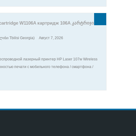
 cartridge W1106A картридж 106A კარტრიჯი
ისი Tbilisi Georgia)
Август 7, 2026
спроводной лазерный принтер HP Laser 107w Wireless
ностью печати с мобильного телефона / смартфона /