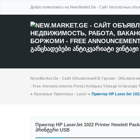
Добро пожаловать на New.Market.Ge - Сайт бесплатных объя
New.Market.Ge - Сайт Объявлений В Грузии - Объявлени
- Free Announcements Portal Antiques Vintage In Georgia
»
Лазерные Принтеры - Laser
»
Принтер HP LaserJet 102
Принтер HP LaserJet 1022 Printer Hewlett Pa
Პრინტერი USB