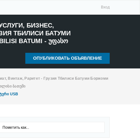
Вход
ОПУБЛИКОВАТЬ ОБЪЯВЛЕНИЕ
иат, Винтаж, Раритет - Грузия Тбилиси Батуми Боржоми
ბილისი Ბათუმი
ნტერი USB