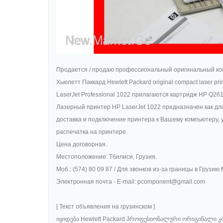
Продается / продаю профессиональный оригинальный ком
Хьюлетт Паккард Hewlett Packard original compact laser p
LaserJet Professional 1022 прилагаются картридж HP Q261
Лазерный принтер HP LaserJet 1022 предназначен как для
доставка и подключение принтера к Вашему компьютеру, у
распечатка на принтере.
Цена договорная.
Местоположение: Тбилиси, Грузия.
Моб.: (574) 80 09 87 / Для звонков из-за границы в Грузию 
Электронная почта - E-mail: pcomponent@gmail.com
[ Текст объявления на грузинском ]
იყიდება Hewlett Packard პროფესიონალური ორიგინალი კომ