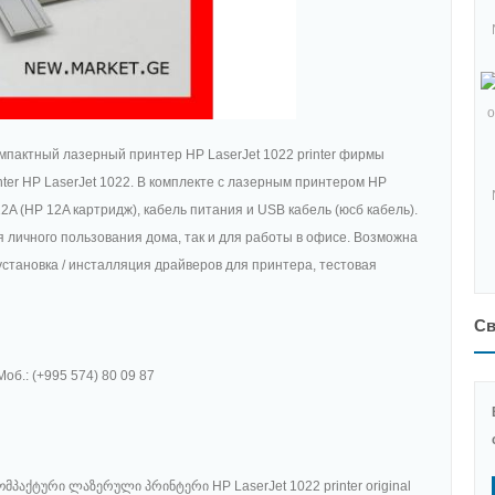
пактный лазерный принтер HP LaserJet 1022 printer фирмы
rinter HP LaserJet 1022. В комплекте с лазерным принтером HP
2A (HP 12A картридж), кабель питания и USB кабель (юсб кабель).
 личного пользования дома, так и для работы в офисе. Возможна
становка / инсталляция драйверов для принтера, тестовая
Св
Моб.: (+995 574) 80 09 87
პაქტური ლაზერული პრინტერი HP LaserJet 1022 printer original