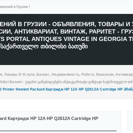
влений в Грузии !
я, Товары И Услуги, Бизнес, Недвижимость, Работа, Вакансии, Антиквар
 Tbilisi Batumi - Უფასო Განცხადებები Ანტიკვარიატი Ვინტაჟი Საქართველო Თ
2 Printer Hewlett Packard Картридж HP 12A HP Q2612A Cartridge HP Პრი
ckard Картридж HP 12A HP Q2612A Cartridge HP