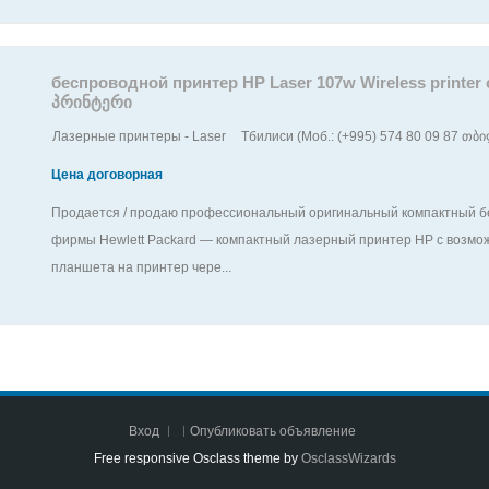
беспроводной принтер HP Laser 107w Wireless printer
პრინტერი
Лазерные принтеры - Laser
Тбилиси (Моб.: (+995) 574 80 09 87 თბილ
Цена договорная
Продается / продаю профессиональный оригинальный компактный бе
фирмы Hewlett Packard — компактный лазерный принтер HP с возмож
планшета на принтер чере...
Вход
Опубликовать объявление
Free responsive Osclass theme by
OsclassWizards