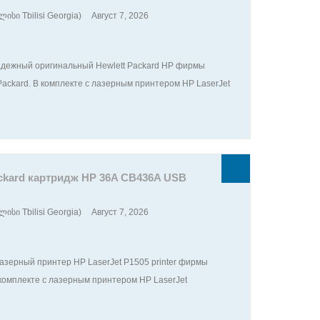
ისი Tbilisi Georgia)
Август 7, 2026
адежный оригинальный Hewlett Packard HP фирмы
 Packard. В комплекте с лазерным принтером HP LaserJet
Packard картридж HP 36A CB436A USB
ისი Tbilisi Georgia)
Август 7, 2026
зерный принтер HP LaserJet P1505 printer фирмы
. В комплекте с лазерным принтером HP LaserJet