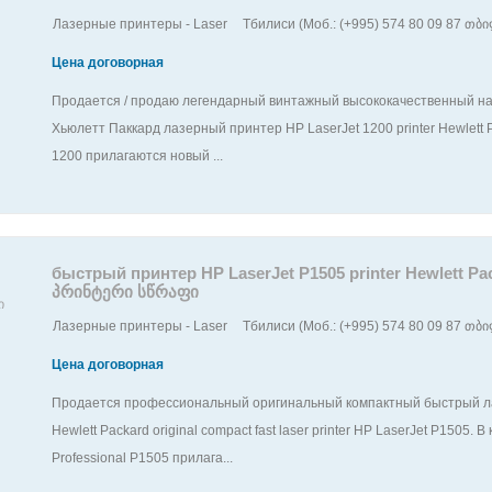
Лазерные принтеры - Laser
Тбилиси (Моб.: (+995) 574 80 09 87 თბილ
Цена договорная
Продается / продаю легендарный винтажный высококачественный н
Хьюлетт Паккард лазерный принтер HP LaserJet 1200 printer Hewlett
1200 прилагаются новый ...
быстрый принтер HP LaserJet P1505 printer Hewlett 
პრინტერი სწრაფი
Лазерные принтеры - Laser
Тбилиси (Моб.: (+995) 574 80 09 87 თბილ
Цена договорная
Продается профессиональный оригинальный компактный быстрый ла
Hewlett Packard original compact fast laser printer HP LaserJet P1505
Professional P1505 прилага...