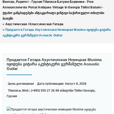
Винтаж, Раритет - Грузия Тбилиси Батуми Боржоми - Free
Announcements Portal Antiques Vintage In Georgia Tbilisi Batumi -
Უფასო Განცხადებები Ანტიკვარიატი Ვინტაჟი Საქართველო Თბილისი
Ბათუმი
»
Акустическая / Классическая Гитара
»
Продается Гитара Акустическая Немецкая Musima Იყიდება Გიტარა
Აკუსტიკური Გერმანული Acoustic Guitar
Продается Гитара Акустическая Немецкая Musima
Იყიდება Გიტარა Აკუსტიკური Გერმანული Acoustic
Guitar
Цена договорная
Дата публикации: Август 8, 2026
Тбилиси, Моб.: (+995) 555 27 26 99 თბილისი Tbilisi Georgia,
Грузия