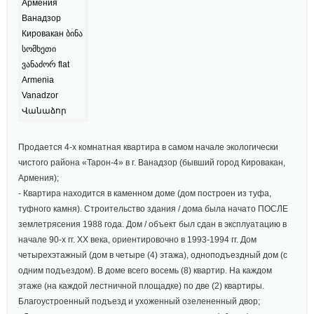
Продается 4-х комнатная квaртира в самом начале экологически
чистого района «Тарон-4» в г. Ванадзор (бывший город Кировакан,
Армения);
- Квартира находится в каменном доме (дом построен из туфа,
туфного камня). Строительство здания / дома была начато ПОСЛЕ
землетрясения 1988 года. Дом / объект был сдан в эксплуатацию в
начале 90-х гг. ХХ века, ориентировочно в 1993-1994 гг. Дом
четырехэтажный (дом в четыре (4) этажа), одноподъездный дом (с
одним подъездом). В доме всего восемь (8) квартир. На каждом
этаже (на каждой лестничной площадке) по две (2) квартиры.
Благоустроенный подъезд и ухоженный озелененный двор;