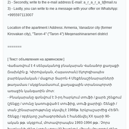
2) - Secondly, write to the e-mail address E-mail: a_r_a_r_a_t@mail.ru
3) - Lastly, you can write to me a message with your offer on WhatsApp:
+995597113007
Location of the apartment / Address: Armenia, Vanadzor city (former
Kirovakan city), "Taron-4" ("Taron 4") Meqenashinararneri district
=======
[ Текст объявления на армянском ]
Վաճառվում է 4 սենյականոց բնակարան Վանաձոր քաղաքի
(նախկին ք. Կիրովական, Հայաստան) էկոլոգիապես
բարեկամական / մաքուր Տարոն 4 Մեքենաշինարարների
թաղամաս / սկզբնամասում, քաղաքային տրանսպորտի
առաջին կանգառին մոտ:
- Բնակարանը գտնվում է 3-րդ հարկում տուֆի / քարե շենքում
(շենքը / տունը կառուցված է տուֆից, տուֆ քարից)։ Շենքի /
տան շինարարությունը սկսվել է 1988թ. երկրաշարժից ՀԵՏՈ։
Շենքը / օբյեկտը շահագործման է հանձնվել XX դարի 90-
ական թթ. սկզբում, մոտավորապես 1993-1994 թթ.: Չորս