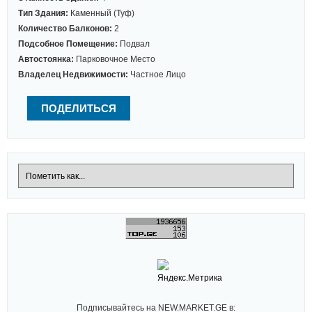
Тип Здания:
Каменный (туф)
Количество Балконов:
2
Подсобное Помещение:
Подвал
Автостоянка:
Парковочное Место
Владелец Недвижимости:
Частное Лицо
ПОДЕЛИТЬСЯ
Подписывайтесь на NEW.MARKET.GE в: