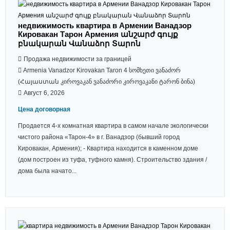
недвижимость квартира в Армении Ванадзор
Кировакан Тарон Армения անշարժ գույք
բնակարան Վանաձոր Տարոն
Продажа недвижимости за границей
Armenia Vanadzor Kirovakan Taron 4 სომხეთი ვანაძორ
(Հայաստան კიროვაკან ვანაძორი კიროვაკანი ტარონ ბინა)
Август 6, 2026
Цена договорная
Продается 4-х комнатная квaртира в самом начале экологически
чистого района «Тарон-4» в г. Ванадзор (бывший город
Кировакан, Армения); - Квартира находится в каменном доме
(дом построен из туфа, туфного камня). Строительство здания /
дома была начато...