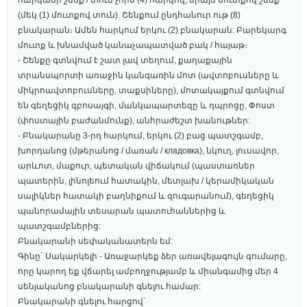
հարկանի շենք / տուն չորս (4) հարկով, միայն մուտքով շենք
(մեկ (1) մուտքով տուն). Շենքում ընդհանուր ութ (8)
բնակարան։ Ամեն հարկում երկու (2) բնակարան: Բարեկարգ
մուտք և խնամված կանաչապատված բակ / հայաթ։
- Շենքը գտնվում է շատ լավ տեղում, քաղաքային
տրանսպորտի առաջին կանգառին մոտ (ավտոբուսները և
միկրոավտոբուսները, տաքսիները), մոտակայքում գտնվում
են գեղեցիկ զբոսայգի, մանկապարտեզը և դպրոցը, Փոստ
(փոստային բաժանմունք), անհրաժեշտ խանութներ:
- Բնակարանը 3-րդ հարկում, երկու (2) բաց պատշգամբ,
խորդանոց (մթերանոց / մառան / кладовка), նկուղ, լուսավոր,
արևոտ, մաքուր, պետական վիճակում (պաստառներ
պատերին, լինոլեում հատակին, մետլախ / կերամիկական
սալիկներ հատակի բաղնիքում և զուգարանում), գեղեցիկ
պանորամային տեսարան պատուհաններից և
պատշգամբներից:
Բնակարանի սեփականատերն եմ:
Գինը` Սակարկելի - Առաջարկեք ձեր առավելագույն գումարը,
որը կարող եք վճարել ամբողջությամբ և միանգամից մեր 4
սենյականոց բնակարանի գնելու համար:
Բնակարանի գնելու հարցով՝