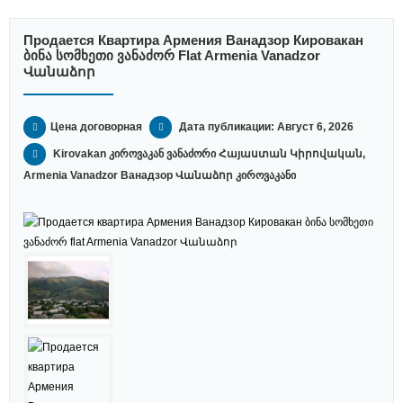
Продается Квартира Армения Ванадзор Кировакан
Ბინა Სომხეთი Ვანაძორ Flat Armenia Vanadzor
Վանաձոր
Цена договорная
Дата публикации: Август 6, 2026
Kirovakan კიროვაკან ვანაძორი Հայաստան Կիրովական,
Armenia Vanadzor Ванадзор Վանաձոր კიროვაკანი