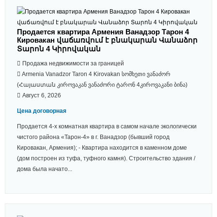
Продается квартира Армения Ванадзор Тарон 4
Кировакан վաճառվում է բնակարան Վանաձոր
Տարոն 4 Կիրովական
Продажа недвижимости за границей
Armenia Vanadzor Taron 4 Kirovakan სომხეთი ვანაძორ
(Հայաստան კიროვაკან ვანაძორი ტარონ 4კიროვაკანი ბინა)
Август 6, 2026
Цена договорная
Продается 4-х комнатная квaртира в самом начале экологически
чистого района «Тарон-4» в г. Ванадзор (бывший город
Кировакан, Армения); - Квартира находится в каменном доме
(дом построен из туфа, туфного камня). Строительство здания /
дома была начато...