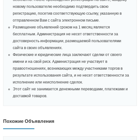
новому пользователю необходимо подтвердить свою
регистрацию, посетив соответствующую ссылку, указанную в
отправленном Вам с сайта электронном письме.
Размещение объявлений сроком на 1 месяц является
бесплатным. Администрация не несет ответственности за
достоверность информации, размещаемой пользователями
сайта в своих объявлениях.
Физические и юридические лица заключают сделки от своего
имени и на свой риск. Администрация не участвует в
правоотношениях, возникающих между участниками торгов в
результате использования сайта, и не несет ответственности за
исполнение или неисполнение сделок.
Этот сайт не занимается денежными переводами, платежами и
доставкой товаров.
Похожие Объявления