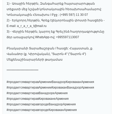
1) - Առաջին հերթին, Զանգահարեք հայտարարության
տեքստի մեջ նշված կոնտակտային հեռախոսահամարով:
Կոնտակտային Հեռախոս / Բջջ.: (+995 597) 11 30 07
2) - Երկրորդ հերթին, Գրեք էլեկտրոնային փոստի հասցեին -
E-mail: a_r_a_r_a_t@mail.ru
3) - Վերջին հերթին, կարող եք Գրել ինձ հաղորդագրությունը
ձեր առաջարկով WhatsApp-ով: +995597113007
Բնակարանի Տարածաշրջան / հասցե: Հայաստան, ք.
Վանաձոր (ք. Կիրովական), "Տարոն-4" ("Տարոն 4")
Մեքենաշինարարների թաղամաս
*************************
#продаетсяквартиравАрменииВанадзорКироваканАрмения
#продаетсяквартиравАрменииКироваканВанадзорАрмения
#продаетсяквартиравВанадзореАрмения
#продаетсяквартиравКироваканеАрмения
#продаетсяквартиравгородеВанадзорАрмения
#продаетсяквартиравгородеКироваканАрмения