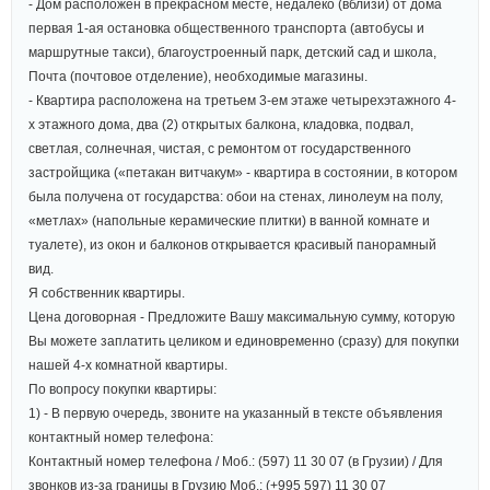
- Дом расположен в прекрасном месте, недалеко (вблизи) от дома
первая 1-ая остановка общественного транспорта (автобусы и
маршрутные такси), благоустроенный парк, детский сад и школа,
Почта (почтовое отделение), необходимые магазины.
- Квартира расположена на третьем 3-ем этаже четырехэтажного 4-
х этажного дома, два (2) открытых балкона, кладовка, подвал,
светлая, солнечная, чистая, с ремонтом от государственного
застройщика («петакан витчакум» - квартира в состоянии, в котором
была получена от государства: обои на стенах, линолеум на полу,
«метлах» (напольные керамические плитки) в ванной комнате и
туалете), из окон и балконов открывается красивый панорамный
вид.
Я собственник квартиры.
Цена договорная - Предложите Вашу максимальную сумму, которую
Вы можете заплатить целиком и единовременно (сразу) для покупки
нашей 4-х комнатной квартиры.
По вопросу покупки квартиры:
1) - В первую очередь, звоните на указанный в тексте объявления
контактный номер телефона:
Контактный номер телефона / Моб.: (597) 11 30 07 (в Грузии) / Для
звонков из-за границы в Грузию Моб.: (+995 597) 11 30 07