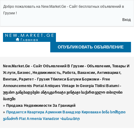
Добро пожаловать на New.Market.Ge - Сайт бесплатных объявлений в
Грузии !
Вход
ОПУБЛИКОВАТЬ ОБЪЯВЛЕНИЕ
New.Market.Ge - Сайт Объявлений В Грузии - Объявления, Товары И
Услуги, Бизнес, Недвижимость, Работа, Вакансии, Антиквариат,
Винтаж, Раритет - Грузия Тбилиси Батуми Боржоми - Free
Announcements Portal Antiques Vintage In Georgia Tbilisi Batumi -
Უფასო Განცხადებები Ანტიკვარიატი Ვინტაჟი Საქართველო Თბილისი
Ბათუმი
»
Продажа Недвижимости За Границей
»
Продается Квартира Армения Ванадзор Кировакан Ბინა Სომხეთი
Ვანაძორ Flat Armenia Vanadzor Վանաձոր