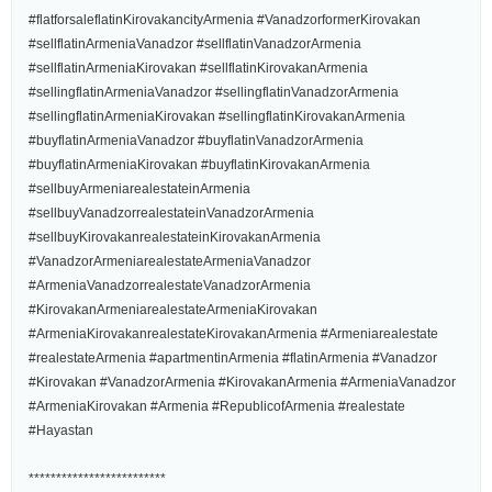
#flatforsaleflatinKirovakancityArmenia #VanadzorformerKirovakan
#sellflatinArmeniaVanadzor #sellflatinVanadzorArmenia
#sellflatinArmeniaKirovakan #sellflatinKirovakanArmenia
#sellingflatinArmeniaVanadzor #sellingflatinVanadzorArmenia
#sellingflatinArmeniaKirovakan #sellingflatinKirovakanArmenia
#buyflatinArmeniaVanadzor #buyflatinVanadzorArmenia
#buyflatinArmeniaKirovakan #buyflatinKirovakanArmenia
#sellbuyArmeniarealestateinArmenia
#sellbuyVanadzorrealestateinVanadzorArmenia
#sellbuyKirovakanrealestateinKirovakanArmenia
#VanadzorArmeniarealestateArmeniaVanadzor
#ArmeniaVanadzorrealestateVanadzorArmenia
#KirovakanArmeniarealestateArmeniaKirovakan
#ArmeniaKirovakanrealestateKirovakanArmenia #Armeniarealestate
#realestateArmenia #apartmentinArmenia #flatinArmenia #Vanadzor
#Kirovakan #VanadzorArmenia #KirovakanArmenia #ArmeniaVanadzor
#ArmeniaKirovakan #Armenia #RepublicofArmenia #realestate
#Hayastan
*************************