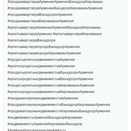
#продаюквартирувАрменииАрменияВанадзорКировакан
#продамквартирувАрменииВанадзорКироваканАрмения
#продаюквартирувВанадзореАрмения
#продаюквартирувКироваканеАрмения
#купитьквартирувАрменииАрменияВанадзорКировакан
#купитьквартирувАрмении #купитьквартирувКировакане
#купитьквартирувВанадзоре
#купитьквартирувгородеВанадзорАрмения
#купитьквартирувгородеКироваканАрмения
#продатькупитьнедвижимостьвАрмении
#купитьпродатьнедвижимостьвАрмении
#продатькупитьнедвижимостьвВанадзореАрмения
#купитьпродатьнедвижимостьвВанадзореАрмения
#продатькупитьнедвижимостьвКироваканеАрмения
#купитьпродатьнедвижимостьвКироваканеАрмения
#продажапокупканедвижимостивАрмении
#продажапокупканедвижимостиВанадзорКироваканАрмения
#продажапокупканедвижимостиКироваканВанадзорАрмения
#недвижимостьАрменияВанадзорКировакан
#недвижимостьАрменияКироваканВанадзор
#АрменияКироваканнедвижимость