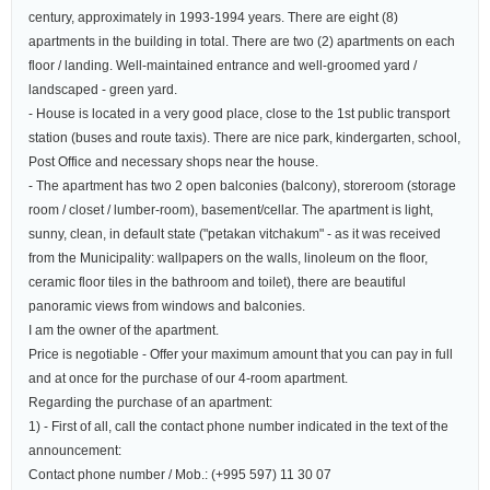
century, approximately in 1993-1994 years. There are eight (8)
apartments in the building in total. There are two (2) apartments on each
floor / landing. Well-maintained entrance and well-groomed yard /
landscaped - green yard.
- House is located in a very good place, close to the 1st public transport
station (buses and route taxis). There are nice park, kindergarten, school,
Post Office and necessary shops near the house.
- The apartment has two 2 open balconies (balcony), storeroom (storage
room / closet / lumber-room), basement/cellar. The apartment is light,
sunny, clean, in default state ("petakan vitchakum" - as it was received
from the Municipality: wallpapers on the walls, linoleum on the floor,
ceramic floor tiles in the bathroom and toilet), there are beautiful
panoramic views from windows and balconies.
I am the owner of the apartment.
Price is negotiable - Offer your maximum amount that you can pay in full
and at once for the purchase of our 4-room apartment.
Regarding the purchase of an apartment:
1) - First of all, call the contact phone number indicated in the text of the
announcement:
Contact phone number / Mob.: (+995 597) 11 30 07